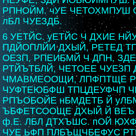
РПНОЙМ. чУЕ ЧЕТОХМПУШ 
лБЛ ЧУЕЗДБ.
6 УЕТЙС. уЕТЙС Ч ДХИЕ НЙ
ПДЙОПЛЙИ ДХЫЙ, РЕТЕД Т
ОЕЗП, РПЕИБМЙ Ч ДПН, ЗД
РТЙЪТБЛЙ, ЧЕТОЕЕ ЧУЕЗП 
ЧМАВМЕООЩИ, ЛПФПТЩЕ 
ЧУФТЕЮБФШ ТПЦДЕУФЧП Ч
РПЪОБОЙЕ нБМДЕТБ Й уЛБ
ЪБФЕТСООЩЕ ДХЫЙ Й ВЕЪ 
ф.Е. ЛБЛ ДТХЪШС. пОЙ ЮХ
ЧУЕ ЬФП ПЛБЪЩЧБЕФУС Р