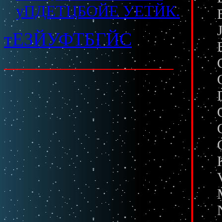
уПДЕТЦБОЙЕ УЕТЙК.
тЕЗЙУФТБГЙС
__________________