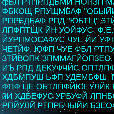
фБЛ РТПРПДБМЙ НОПЗП МА
ФБКОЩ РПУЩМБАФ "ОБЫЙИ
РПРБДБАФ РПД "ЮБТЩ" ЗТ
ЛПФПТЩК ЙН УОЙФУС, Ф.Е.
ЙУРПМОСАФУС ЧУЕ ЙИ УФ
ЧЕТЙФ, ЮФП ЧУЕ ФБЛ РТП
ЗТЙВОПК ЗПММАГЙОПЗЕО.
ЙЪ РПД ДЕКУФЧЙС ОПТЛПФ
ХДБМПУШ ЬФП УДЕМБФШ, 
ФПФ ЦЕ ОБТЛПФЙЮЕУЛЙК 
йИ ХДБЕФУС УРБУФЙ ЛПНБ
РПЙУЛЙ РТПРБЧЫЙИ БЗЕО