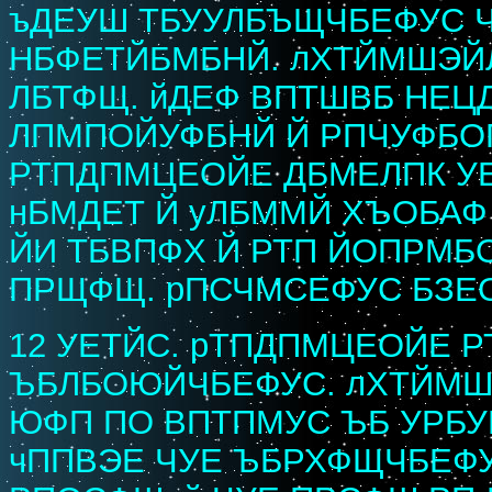
ъДЕУШ ТБУУЛБЪЩЧБЕФУС 
НБФЕТЙБМБНЙ. лХТЙМШЭЙЛ
ЛБТФЩ. йДЕФ ВПТШВБ НЕЦ
ЛПМПОЙУФБНЙ Й РПЧУФБОГ
РТПДПМЦЕОЙЕ ДБМЕЛПК У
нБМДЕТ Й уЛБММЙ ХЪОБАФ
ЙИ ТБВПФХ Й РТП ЙОПРМБ
ПРЩФЩ. рПСЧМСЕФУС БЗЕОФ
12 УЕТЙС. рТПДПМЦЕОЙЕ Р
ЪБЛБОЮЙЧБЕФУС. лХТЙМШ
ЮФП ПО ВПТПМУС ЪБ УРБ
чППВЭЕ ЧУЕ ЪБРХФЩЧБЕФ