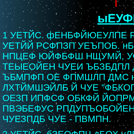
ыЕУФ
1 УЕТЙС. фЕНБФЙЮЕУЛПЕ
УЕТЙЙ РСФПЗП УЕЪПОБ. н
НПЦЕФ ЮЙФБФШ НЩУМЙ, 
ТЕЫЕОЙЕН ЧУЕИ ЪБЗБДПЛ 
ЪБМПФП ОЕ ФПМШЛП ДМС н
ЛХТЙМШЭЙЛБ Й ЧУЕ "ФБКО
ОЕЗП ИПФСФ ОБКФЙ ЙОПР
ПВЭБЕФУС РПДУПЪОБОЙЕН
ЧУЕЗПДБ ЧУЕ - ПВМПН.