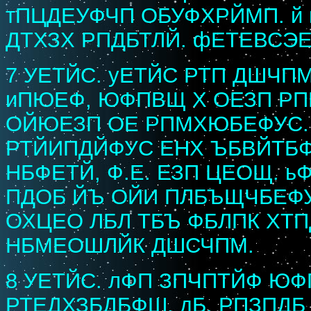
тПЦДЕУФЧП ОБУФХРЙМП. й 
ДТХЗХ РПДБТЛЙ. фЕТЕВСЭ
7 УЕТЙС. уЕТЙС РТП ДШЧ
иПЮЕФ, ЮФПВЩ Х ОЕЗП РП
ОЙЮЕЗП ОЕ РПМХЮБЕФУС. 
РТЙИПДЙФУС ЕНХ ЪБВЙТБ
НБФЕТЙ, Ф.Е. ЕЗП ЦЕОЩ. 
ПДОБ ЙЪ ОЙИ ПЛБЪЩЧБЕФУ
ОХЦЕО ЛБЛ ТБЪ ФБЛПК ХТП
НБМЕОШЛЙК ДШСЧПМ.
8 УЕТЙС. лФП ЗПЧПТЙФ Ю
РТЕДХЗБДБФШ. дБ, РПЗПД