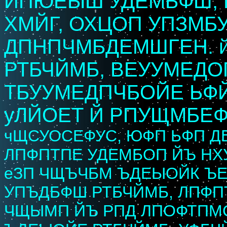
ИПЮЕЫШ УДЕМБФШ, 
ХМЙГ, ОХЦОП УПЗМБ
ДПНПЧМБДЕМШГЕН. й
РТБЧЙМБ, ВЕУУМЕДО
ТБУУМЕДПЧБОЙЕ ЬФ
уЛЙОЕТ Й РПУЩМБЕФ
чЩСУОСЕФУС, ЮФП ЬФП Д
ЛПФПТПЕ УДЕМБОП ЙЪ НХУ
еЗП ЧЩЪЧБМ ЪДЕЫОЙК Ъ
УПЪДБФШ РТБЧЙМБ, ЛПФП
ЧЩЫМП ЙЪ РПД ЛПОФТПМС