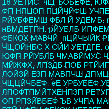
18 УЕТЙС. чЩ ЪОБЕФЕ, Ю
ФП НПЦОП ПЦЙЧЙФШ УЧПЕ
РЙУБФЕМШ ФБЛ Й УДЕМБ. 
нБМДЕТПН. рЙУБЛБ ИПФЕ
ФБКОХ МАВЧЙ. пЦЙЧЫЙК 
ЧЩОЙНБС Х ОЙИ УЕТДГЕ. 
ЮФП РЙУБЛБ ЧМАВЙМУС Ч
МЙЖФХ, ЛПЗДБ ПОБ РТЙИП
ЛОЙЗЙ ЕЗП МАВПЧШ ДПМЦ
ЧЩЦЙЧБЕФ. еЕ УРБУБЕФ У
ЛПОФТПМЙТХЕНПЗП РЕТУП
ОП РПЗЙВБЕФ ЪБ УЧПА МА