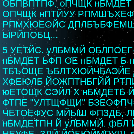
ОБПВПТПФ. оПЧЩК нБМДЕТ
ОПЧЩК нПТЙУУ РПМШЪХЕФ
РПМХЮЕОЙС ДПЛБЪБФЕМШУФ
ЫРЙПОБЦ...
5 УЕТЙС. уЛБММЙ ОБЛПОЕ
нБМДЕТ ЬФП ОЕ нБМДЕТ Б 
ТБЪОЩЕ ЪБЛТХЮЙЧБАЭЙЕ 
ХФЕЮЛБ ЙОЖПТНБГЙЙ РТП
юЕТОЩК СЭЙЛ Х нБМДЕТБ 
ФТПЕ "УЛТЩФЩИ" БЗЕОФПЧ-
ЧЕТОЕФУС МЙЫШ ФПЗДБ, Л
нБМДЕТПН Й уЛБММЙ. фБЛ
НЕУФЕ, ЗДЙ ЙОБЮЙМПУШ. 