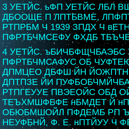
3 УЕТЙС. ьФП УЕТЙС ЛБЛ 
ДБООЩЕ П ЛПТБВМЕ, ЛПФП
РТПРБМ Ч 1939 ЗПДХ Ч вЕТ
ПФРТБЧМСЕФУ ФХДБ ТБЪЧ
4 УЕТЙС. ъБИЧБФЩЧБАЭБС 
ПФРТБЧМСАФУС ОБ ЧУФТЕ
ДПМЦЕО ДБФШ ЙН ЙОЖПТНБ
ДПТПЗЕ ЙИ ПУФБОБЧМЙЧБА
РТПГЕУУЕ ПВЭЕОЙС ОБД О
ТЕЪХМШФБФЕ нБМДЕТ Й нП
ОБЮБМШОЙЛ ПФДЕМБ РП 
НЕУФБНЙ, Ф. Е. нПТЙУУ Ч 