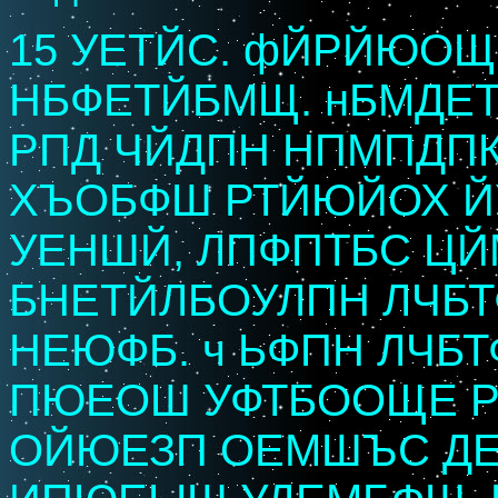
15 УЕТЙС. фЙРЙЮО
НБФЕТЙБМЩ. нБМДЕТ
РПД ЧЙДПН НПМПДП
ХЪОБФШ РТЙЮЙОХ 
УЕНШЙ, ЛПФПТБС ЦЙ
БНЕТЙЛБОУЛПН ЛЧБТ
НЕЮФБ. ч ЬФПН ЛЧБ
ПЮЕОШ УФТБООЩЕ Р
ОЙЮЕЗП ОЕМШЪС ДЕ