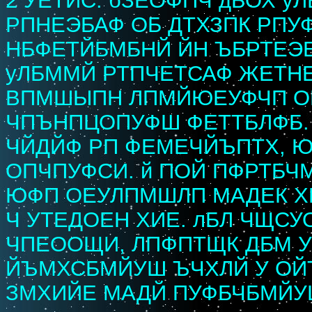
2 УЕТЙС. бЗЕОФПЧ дБОХ у
РПНЕЭБАФ ОБ ДТХЗПК РПУФ
НБФЕТЙБМБНЙ ЙН ЪБРТЕЭЕ
уЛБММЙ РТПЧЕТСАФ ЖЕТНЕ
ВПМШЫПН ЛПМЙЮЕУФЧП ОБ
ЧПЪНПЦОПУФШ ФЕТТБЛФБ. 
ЧЙДЙФ РП ФЕМЕЧЙЪПТХ, 
ОПЧПУФСИ. й ПОЙ ПФРТБЧ
ЮФП ОЕУЛПМШЛП МАДЕК Х
Ч УТЕДОЕН ХИЕ. лБЛ ЧЩС
ЧПЕООЩИ, ЛПФПТЩК ДБМ У
ЙЪМХСБМЙУШ ЪЧХЛЙ У ОЙ
ЗМХИЙЕ МАДЙ ПУФБЧБМЙУ