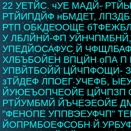
22 УЕТЙС. чУЕ МАДЙ- РТ
РТЙИПДЙФ нБМДЕТ, ЛПЗД
РТП ОБКДЕООЩЕ бТФЕЖБЛ
У ЛБЛЙНЙ-ФП УЙНЧПМБНЙ
УПЕДЙОСАФУС Й ЧФЩЛБАФ
ХЛБЪБОЙЕН ВПЦЙН оПА П
УПВЙТБОЙЙ ЦЙЧПФОЩИ- 
зТЙДЕФ ЛПОЕГ УЧЕФБ, ЫЕ
ЙУЮЕЪОПЧЕОЙЕ ЦЙЧПЗП 
РТЙУМБМЙ ЙЪЧЕЭЕОЙЕ ДМ
"ФЕНОПЕ УППВЭЕУФЧП" Т
ЙОПРМБОЕФСОБН Й УРБУФ