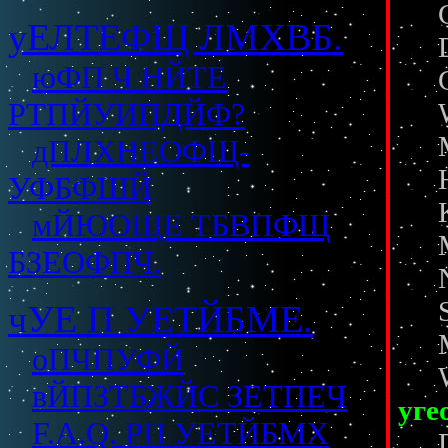
уЕЛТЕФЩ ЛМХВБ.
юФП Ч НЙТЕ
РТПЙУИПДЙФ?
дПЛХНЕОФЩ-
УФБФШЙ
мЙЮОЩЕ ТБВПФЩ
БЗЕОФПЧ.
чУЕ П УЕТЙБМЕ.
оПЧПУФЙ
вЙПЗТБЖЙС ЗЕТПЕЧ
уге
F.A.Q. РП УЕТЙБМХ