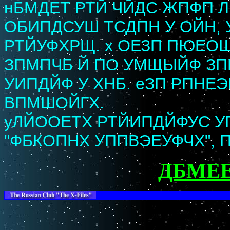
нБМДЕТ РТЙ ЧЙДС ЖПФП 
ОБИПДСУШ ТСДПН У ОЙН, 
РТЙУФХРЩ. х ОЕЗП ПЮЕ
ЗПМПЧБ Й ПО УМЩЫЙФ ЗПМ
УИПДЙФ У ХНБ. еЗП РПНЕ
ВПМШОЙГХ.
уЛЙООЕТХ РТЙИПДЙФУС УП
"ФБКОПНХ УППВЭЕУФЧХ", 
ДБМЕЕ