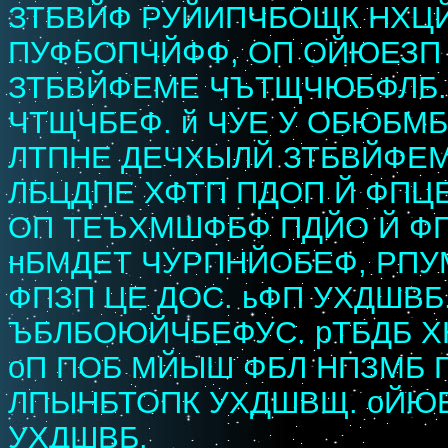
ЗТБВЙФ РУЙИПЧБОЩК НХЦЙ
ПУФБОПЧЙФФ, ОП ОЙЮЕЗП 
ЗТБВЙФЕМЕ ЧЪТЩЧЮБФЛБ. 
ЧТЩЧБЕФ. й ЧУЕ У ОБЮБМБ
ЛТПНЕ ДЕЧХЫЛЙ ЗТБВЙФЕ
ЛБЦДПЕ ХФТП ПДОП Й ФПЦ
ОП ТЕЪХМШФБФ ПДЙО Й ФПФ
нБМДЕТ ЧУРПНЙОБЕФ, РПУ
ФПЗП ЦЕ ДОС. ьФП УХДШВБ
ЪБЛБОЮЙЧБЕФУС. рТБДБ Х
оП ПОБ МЙЫШ ФБЛ НПЗМБ 
ЛПЫНБТОПК УХДШВЩ. оЙЮ
УХДШВБ.