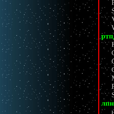
ртп
лп