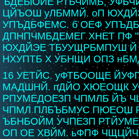
ЪДЕЫОЙЕ РТБЧЙМБ, УФБЧ
ЦЙЪОШ уЛБММЙ. оП ЮХДЙ
УПЪДБФЕМС. б ОЕФ УПЪДБ
ДПНПЧМБДЕМЕГ ХНЕТ ПФ "
ЮХДЙЭЕ ТБУУЩРБМПУШ Й
НХУПТБ Х УБНЩИ ОПЗ нБМ
16 УЕТЙС. уФТБООЩЕ ЙУФ
МАДШНЙ. пДЙО ХЮЕОЩК 
РПУМЕДОЕЗП ЧПМЛБ ЙЪ Ч
ЧПМЛ ПЛБЪБМУС ПЮЕОШ Р
ЪБНБОЙМ УЧПЕЗП РТЙУМЕ
ОП ОЕ ХВЙМ. ьФПФ ЧЩЦЙ