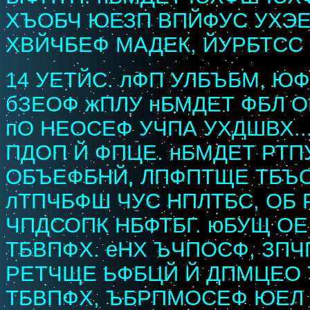
ХЪОБЧ ЮЕЗП ВПЙФУС УХЭЕ
ХВЙЧБЕФ МАДЕК, ЙУРБТСС
14 УЕТЙС. лФП УЛБЪБМ, 
бЗЕОФ жПЛУ нБМДЕТ ФБЛ О
пО НЕОСЕФ УЧПА УХДШВХ.
ПДОП Й ФПЦЕ. нБМДЕТ РТ
ОБЪЕФБНЙ, ЛПФПТЩЕ ТБЪ
лТПЧБФШ ЧУС НПЛТБС, ОБ 
ЧПДСОПК НБФТБГ. юБУЩ О
ТБВПФХ. еНХ ЪЧПОСФ, ЗП
РЕТЧЩЕ ЬФБЦЙ Й ДПМЦЕО 
ТБВПФХ, ЪБРПМОСЕФ ЮЕЛ 