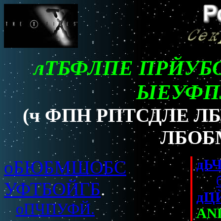
лТБФЛПЕ ПРЙУБ
ЫЕУФПЗ
(ч ФПН РПТСДЛЕ 
ЛБОБМ
дЬ
оБЮБМШОБС
УФТБОЙГБ
.
дЦ
оПЧПУФЙ.
AN