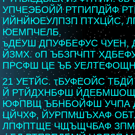
УПЧЕЭБОЙЙ РТПИПДЙФ Р
ИЙНЙЮЕУЛПЗП ПТХЦЙС, 
ЮЕМПЧЕЛБ.
ъДЕУШ ДПУФБЕФУС ЧУЕН,
ЙЗМХ. оП ЪБЗПЧПТ ХДБЕФ
ПРСФШ ЦЕ ЪБ УЕЛТЕФОЩН
21 УЕТЙС. тБУФЕОЙС ТБ
Й РТЙДХНБФШ ЙДЕБМШОЩК
ЮФПВЩ ЪБНБОЙФШ УЧПА Д
ЦЙЧХФ, ЙУРПМШЪХАФ ОБТ
ЛПФПТЩЕ ЧЩЪЩЧБАФ ЗПМ