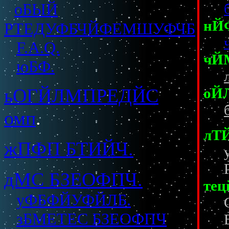
оБЫЙ
нЙФ
РТЕДУФБЧЙФЕМШУФЧБ
F.A.Q.
чЙМ
юБФ.
ьОГЙЛМПРЕДЙС
оЙЛ
омп
.
лТЙ
жПФП БТИЙЧ.
дМС БЗЕОФПЧ.
тец
уФБФЙУФЙЛБ.
зБМЕТЕС БЗЕОФПЧ