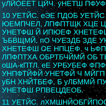
уЛЙОЕЕТ ЦЙЧ. уНЕТШ ПФУФ
10 УЕТЙС. еЭЕ ПДОБ УЕТЙ
ЮЕМПЧЕЛ, ЛПФПТЩК ХЦЕ Ц
УНЕТФШ Й ИПЮЕФ ХНЕТЕФШ
ЪБВЩМЙ. пО ЧУЕЗДБ ЗДЕ У
ХНЕТЕФШ ОЕ НПЦЕФ. ч ЬФ
ЛПФПТХА ОБРТБЧЙМЙ ОБ Т
оША-кПТЛ. еЕ УРБУБЕФ ФП
УНПФТЙФЙ УНЕТФЙ Ч МЙГП
уБН ХНЙТБЕФ, Б уЛБММЙ П
УНЕТФШ РПВЕЦДЕОБ.
11 УЕТЙС. лХМШНЙОБГЙПО