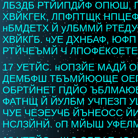
ЛБЗДБ РТЙИПДЙФ ОПЮШ,
ХВЙКГЕК, ЛПФПТЩК НПЦЕ
нБМДЕТХ Й уЛБММЙ РТЕД
ХВЙКГБ. чУЕ ДХНБАФ, ЮФ
РТЙЧЕЪМЙ Ч ЛПОФЕКОЕТЕ
17 УЕТЙС. нОПЗЙЕ МАДЙ
ДЕМБФШ ТБЪМЙЮОЩЕ ОЕП
ОБРТЙНЕТ ПДЙО ЪБЛМАЮЕ
ФАТНЩ Й ЙУЛБМ УЧПЕЗП 
ЧУЕ ЧЕЭЕУЧБ ЙЪНЕОСС Й
НСЛЗЙНЙ. оП МЙЫШ УФЕЛ