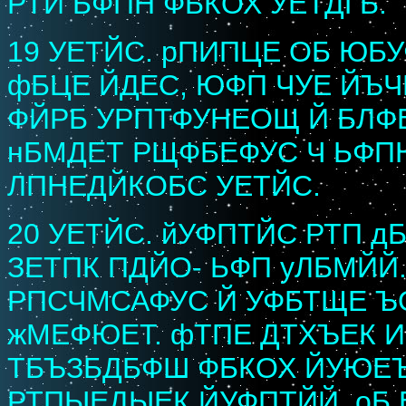
РТЙ ЬФПН ФБКОХ УЕТДГБ.
19 УЕТЙС. рПИПЦЕ ОБ ЮБУ
фБЦЕ ЙДЕС, ЮФП ЧУЕ ЙЪ
ФЙРБ УРПТФУНЕОЩ Й БЛФ
нБМДЕТ РЩФБЕФУС Ч ЬФП
ЛПНЕДЙКОБС УЕТЙС.
20 УЕТЙС. йУФПТЙС РТП д
ЗЕТПК ПДЙО- ЬФП уЛБМЙЙ
РПСЧМСАФУС Й УФБТЩЕ Ъ
жМЕФЮЕТ. фТПЕ ДТХЪЕК 
ТБЪЗБДБФШ ФБКОХ ЙУЮЕ
РТПЫЕДЫЕК ЙУФПТЙЙ. оБ