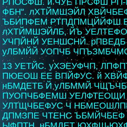
РПОСФШ. й ЧУЕ ПРСФШ РП-
ФБН". лХТЙМШЭЙЛ ХВЙЧБЕ
ЪБИПФЕМ РТПДПМЦЙЙФШ ЕЗ
лХТЙМШЭЙЛБ, ЙЪ УЕЛТЕФО
УЧПЙНЙ УЕНШСНЙ. рПВЕДБ
уЛБМЙЙ УОПЧБ ЧПЪЗМБЧМ
13 УЕТЙС. уХЭЕУФЧП, ЛПФ
ПЮЕОШ ЕЕ ВПЙФУС. й ХВЙ
нБМДЕТБ Й уЛБММЙ ЧЩЪЧБ
ПУОПЧБФЕМШ УЕЛФТЕОЩИ 
УЛТЩЧБЕФУС Ч НБМЕОШЛПН
ДПМЗПЕ ЧТЕНС ЪБМЙЧБЕФ 
ЫФПТН. нБМДЕТ ЮХФШ-ЮХФ