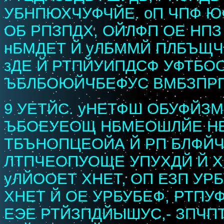
УБНПЮХЧУФЧЙЕ. оП ЧПФ 
ОБ РПЗПДХ, ОЙЛФП ОЕ НПЗ
нБМДЕТ Й уЛБММЙ ПЛБЪЩЧ
зДЕ Й РТПЙУИПДСФ УФТБОО
ЪБЛБОЮЙЧБЕФУС ВМБЗПР
9 УЕТЙС. уНЕТФШ ОБУФЙЗМ
ЪБОЕУЕОЩ НБМЕОШЛЙЕ НБ
ТБЪНОПЦЕОЙА Й РП БЛФЙ
ЛТПЧЕОПУОЩЕ УПУХДЙ Й 
уЛЙООЕТ ХНЕТ, ОП ЕЗП УР
ХНЕТ Й ОЕ УРБУБЕФ, РТПУ
ЕЭЕ РТЙЗПДЙЫШУС,- ЗПЧП