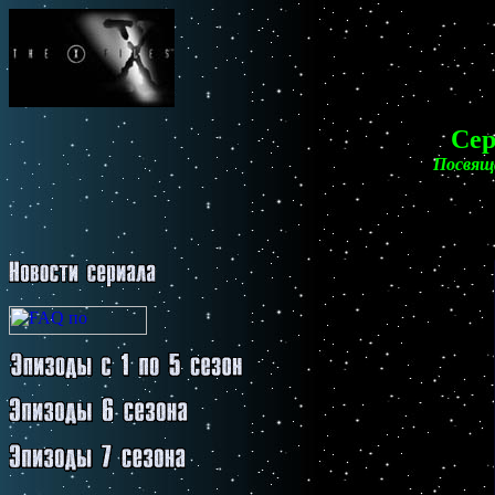
Сер
Посвяща