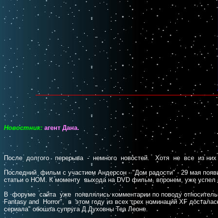
Новостник:
агент Дана.
После долгого перерыва - немного новостей. Хотя не все из них от
Последний фильм с участием Андерсон - "Дом радости" - 29 мая п
статьи о HOM. К моменту выхода на DVD фильм, впрочем, уже успел 
В форуме сайта уже появлялись комментарии по поводу относительного
Fantasy and Horror", в этом году из всех трех номинаций XF достал
сериала" обошла супруга Д.Духовны Теа Леоне.