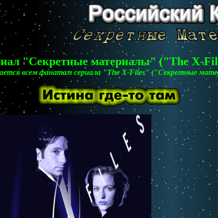
иал "Секретные материалы" ("The X-Fil
ется всем фанатам сеpиала "The X-Files" ("Секpетные мат