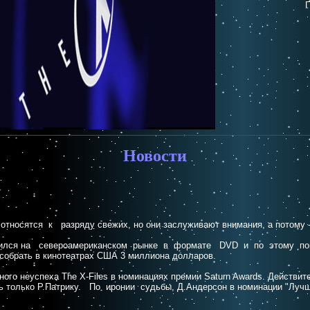
П
Новости
носятся к разряду свежих, но они заслуживают внимания, а потому -
оявился на североамериканском рынке в формате DVD и по этому пов
собрать в кинотеатрах США 3 миллиона долларов.
 неуспеха The X-Files в номинациях премии Saturn Awards. Действитель
ась только Р.Патрику. По иронии судьбы, Д.Андерсон в номинации "Луч